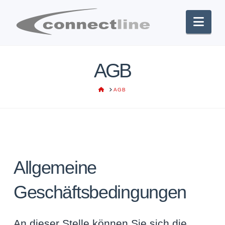
Nav
AGB
HOME
AGB
Allgemeine
Geschäftsbedingungen
An dieser Stelle können Sie sich die