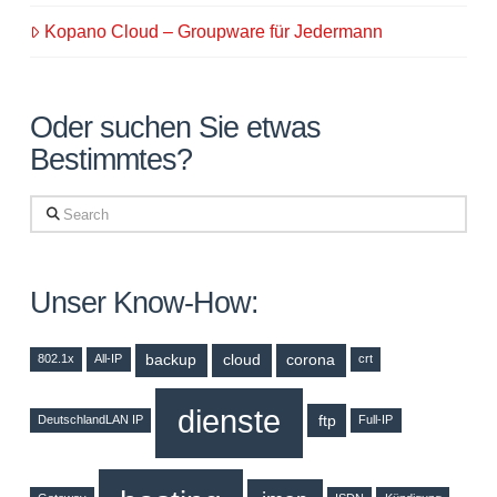
Kopano Cloud – Groupware für Jedermann
Oder suchen Sie etwas
Bestimmtes?
Search
Unser Know-How:
backup
cloud
corona
802.1x
All-IP
crt
dienste
ftp
DeutschlandLAN IP
Full-IP