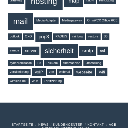
hosting
imap
Gateway
ISDN
Kündigung
mail
Media-Adapter
Mediagateway
OmniPCX Office RCE
pop3
outlook
OXO
RADIUS
rainbow
restore
S0
sicherheit
smtp
server
ssl
samba
synchronisation
T0
Telekom
timemachine
Umstellung
VoIP
webseite
wifi
versionierung
vpn
webmail
wireless link
WPA
Zertifizierung
STARTSEITE
NEWS
KUNDENCENTER
KONTAKT
AGB