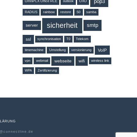
pop3
OmniPCX Office RCE
outlook
OXO
RADIUS
rainbow
restore
S0
samba
sicherheit
smtp
server
ssl
synchronisation
T0
Telekom
VoIP
timemachine
Umstellung
versionierung
webseite
wifi
vpn
webmail
wireless link
WPA
Zertifizierung
KLÄRUNG
o@connectline.de