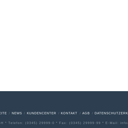
EITE
NEWS
KUNDENCENTER
KONTAKT
AGB
DATENSCHUTZER
H * Telefon: (0345) 29999-0 * Fax: (0345) 29999-99 * E-Mail: inf