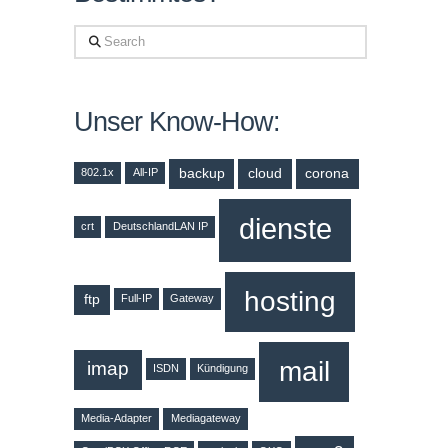
Search
Unser Know-How:
backup
cloud
corona
802.1x
All-IP
dienste
crt
DeutschlandLAN IP
hosting
ftp
Full-IP
Gateway
mail
imap
ISDN
Kündigung
Media-Adapter
Mediagateway