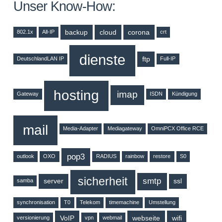
Unser Know-How:
backup
cloud
corona
802.1x
All-IP
crt
dienste
ftp
DeutschlandLAN IP
Full-IP
hosting
imap
Gateway
ISDN
Kündigung
mail
Media-Adapter
Mediagateway
OmniPCX Office RCE
pop3
outlook
OXO
RADIUS
rainbow
restore
S0
sicherheit
smtp
server
ssl
samba
synchronisation
T0
Telekom
timemachine
Umstellung
VoIP
webseite
wifi
versionierung
vpn
webmail