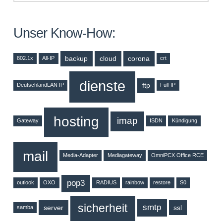
Unser Know-How:
backup
cloud
corona
802.1x
All-IP
crt
dienste
ftp
DeutschlandLAN IP
Full-IP
hosting
imap
Gateway
ISDN
Kündigung
mail
Media-Adapter
Mediagateway
OmniPCX Office RCE
pop3
outlook
OXO
RADIUS
rainbow
restore
S0
sicherheit
smtp
server
ssl
samba