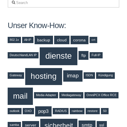
Search
Unser Know-How:
backup
cloud
corona
802.1x
All-IP
crt
dienste
ftp
DeutschlandLAN IP
Full-IP
hosting
imap
Gateway
ISDN
Kündigung
mail
Media-Adapter
Mediagateway
OmniPCX Office RCE
pop3
outlook
OXO
RADIUS
rainbow
restore
S0
sicherheit
smtp
server
ssl
samba