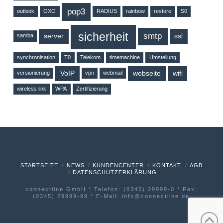
pop3
outlook
OXO
RADIUS
rainbow
restore
S0
sicherheit
smtp
server
ssl
samba
synchronisation
T0
Telekom
timemachine
Umstellung
VoIP
webseite
wifi
versionierung
vpn
webmail
wireless link
WPA
Zertifizierung
STARTSEITE
NEWS
KUNDENCENTER
KONTAKT
AGB
DATENSCHUTZERKLÄRUNG
connectline GmbH * Telefon: (0345) 29999-0 * Fax:
(0345) 29999-99 * E-Mail: info@connectline.de