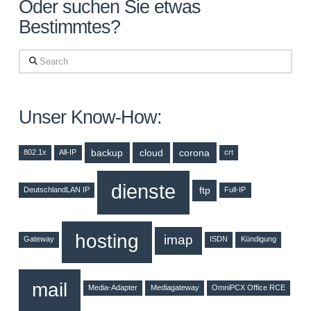
Oder suchen Sie etwas
Bestimmtes?
Search
Unser Know-How:
backup
cloud
corona
802.1x
All-IP
crt
dienste
ftp
DeutschlandLAN IP
Full-IP
hosting
imap
Gateway
ISDN
Kündigung
mail
Media-Adapter
Mediagateway
OmniPCX Office RCE